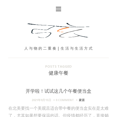
人 与 物 的 二 重 奏 | 生 活 与 生 活 方 式
POSTS TAGGED
健康午餐
开学啦！试试这几个午餐便当盒
2021年9月15日
0 COMMENT
家居
在北美要找一个美观且适合带中餐的便当盒实在是太难
了，尤其如果想要保温的话。但疫情都经历了，直接躺