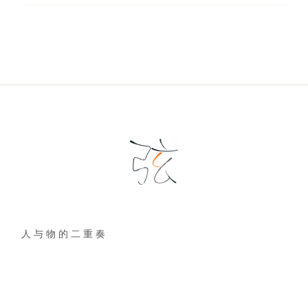
人 与 物 的 二 重 奏