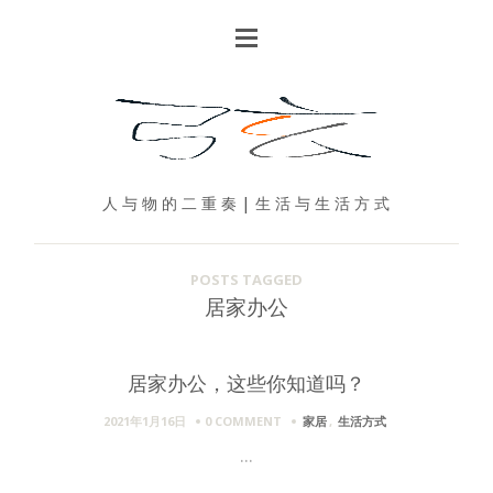
人 与 物 的 二 重 奏 | 生 活 与 生 活 方 式
POSTS TAGGED
居家办公
居家办公，这些你知道吗？
2021年1月16日
0 COMMENT
家居
,
生活方式
...