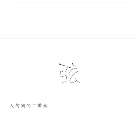
人 与 物 的 二 重 奏