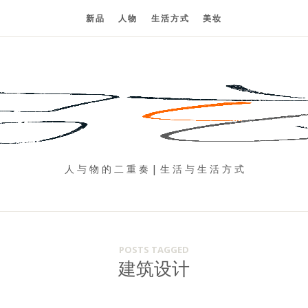
新品
人物
生活方式
美妆
人 与 物 的 二 重 奏 | 生 活 与 生 活 方 式
POSTS TAGGED
建筑设计