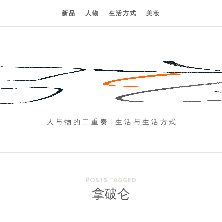
新品
人物
生活方式
美妆
人 与 物 的 二 重 奏 | 生 活 与 生 活 方 式
POSTS TAGGED
拿破仑