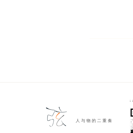
↓
人 与 物 的 二 重 奏