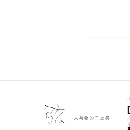
↓
人 与 物 的 二 重 奏