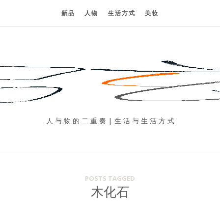
新品
人物
生活方式
美妆
人 与 物 的 二 重 奏 | 生 活 与 生 活 方 式
POSTS TAGGED
木化石