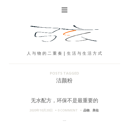
人 与 物 的 二 重 奏 | 生 活 与 生 活 方 式
POSTS TAGGED
洁颜粉
无水配方，环保不是最重要的
2020年10月20日
0 COMMENT
品物
,
美妆
...