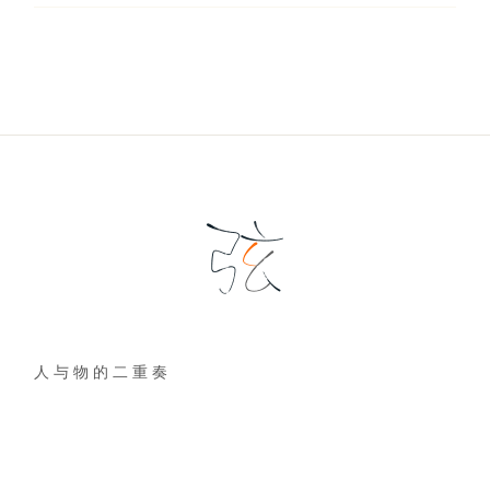
人 与 物 的 二 重 奏