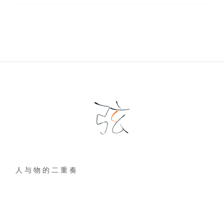
人 与 物 的 二 重 奏