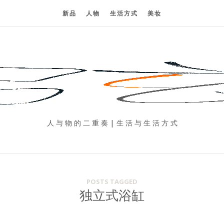
新品
人物
生活方式
美妆
人 与 物 的 二 重 奏 | 生 活 与 生 活 方 式
POSTS TAGGED
独立式浴缸