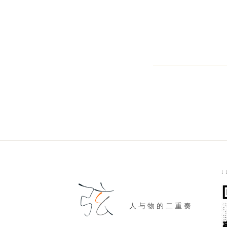
↓
人 与 物 的 二 重 奏