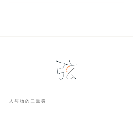
人 与 物 的 二 重 奏