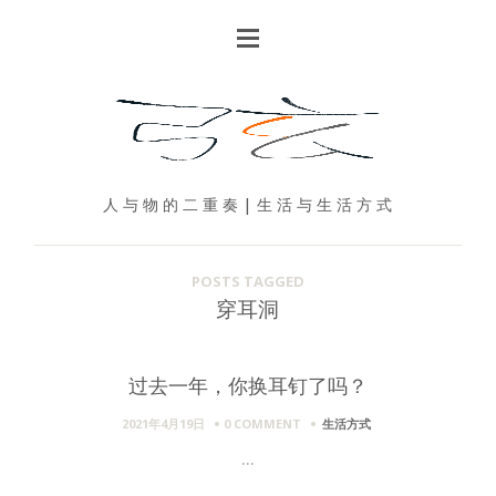
人 与 物 的 二 重 奏 | 生 活 与 生 活 方 式
POSTS TAGGED
穿耳洞
过去一年，你换耳钉了吗？
2021年4月19日
0 COMMENT
生活方式
...