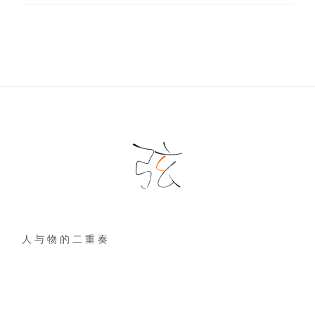
人 与 物 的 二 重 奏