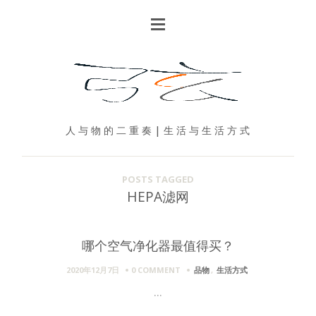
人 与 物 的 二 重 奏 | 生 活 与 生 活 方 式
POSTS TAGGED
HEPA滤网
哪个空气净化器最值得买？
2020年12月7日
0 COMMENT
品物
,
生活方式
...