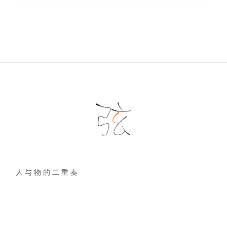
人 与 物 的 二 重 奏