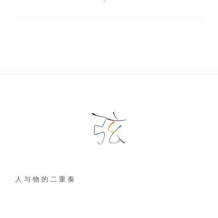
人 与 物 的 二 重 奏