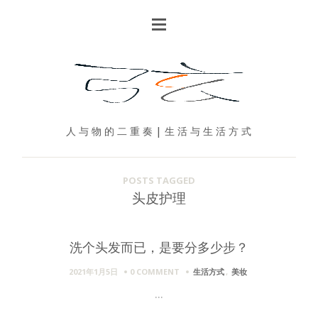
人 与 物 的 二 重 奏 | 生 活 与 生 活 方 式
POSTS TAGGED
头皮护理
洗个头发而已，是要分多少步？
2021年1月5日
0 COMMENT
生活方式
,
美妆
...