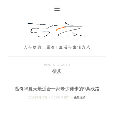
人 与 物 的 二 重 奏 | 生 活 与 生 活 方 式
POSTS TAGGED
徒步
温哥华夏天最适合一家老少徒步的9条线路
2023年5月17日
0 COMMENT
生活方式
...