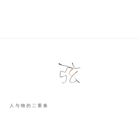
人 与 物 的 二 重 奏