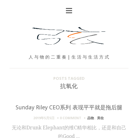
人 与 物 的 二 重 奏 | 生 活 与 生 活 方 式
POSTS TAGGED
抗氧化
Sunday Riley CEO系列 表现平平就是拖后腿
2019年5月5日
0 COMMENT
品物
,
美妆
无论和Drunk Elephant的维C精华相比，还是和自己
的Good ...