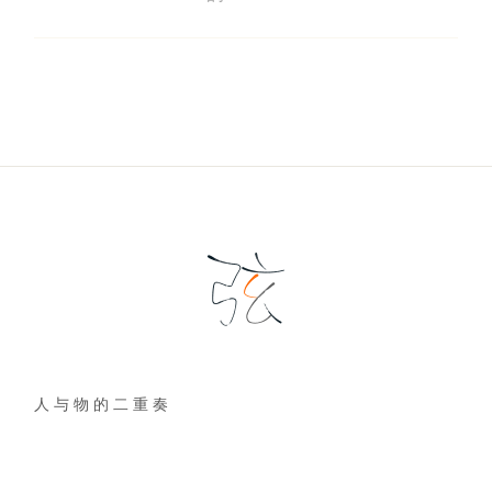
人 与 物 的 二 重 奏