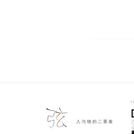
↓
人 与 物 的 二 重 奏