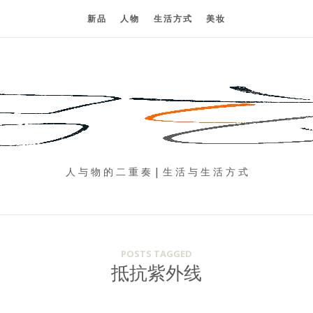
新品
人物
生活方式
美妆
人 与 物 的 二 重 奏 | 生 活 与 生 活 方 式
POSTS TAGGED
抵抗紫外线