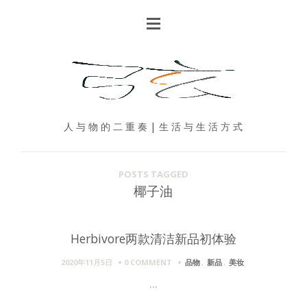
人 与 物 的 二 重 奏 | 生 活 与 生 活 方 式
POSTS TAGGED
椰子油
Herbivore两款清洁新品初体验
2020年11月5日
0 COMMENT
品物
,
新品
,
美妆
...