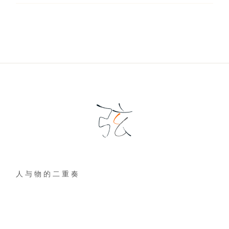
人 与 物 的 二 重 奏