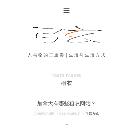
人 与 物 的 二 重 奏 | 生 活 与 生 活 方 式
POSTS TAGGED
租衣
加拿大有哪些租衣网站？
2020年3月6日
0 COMMENT
生活方式
...