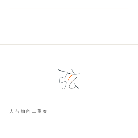
人 与 物 的 二 重 奏