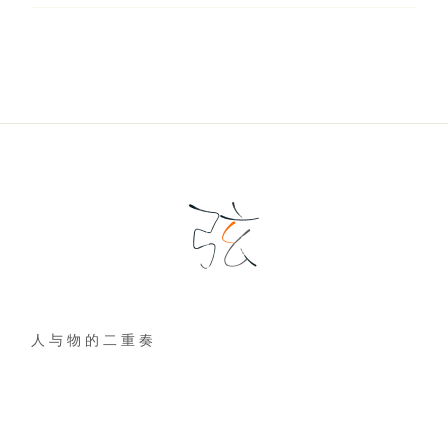
人 与 物 的 二 重 奏