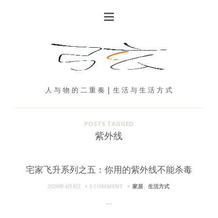
人 与 物 的 二 重 奏 | 生 活 与 生 活 方 式
POSTS TAGGED
紫外线
宅家飞升系列之五：你用的紫外线不能杀毒
2020年4月8日
0 COMMENT
家居
,
生活方式
...