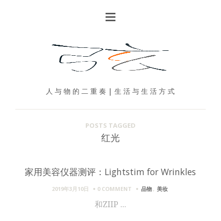
人 与 物 的 二 重 奏 | 生 活 与 生 活 方 式
POSTS TAGGED
红光
家用美容仪器测评：Lightstim for Wrinkles
2019年3月10日
0 COMMENT
品物
,
美妆
和ZIIP ...