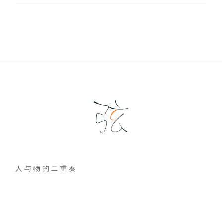
人 与 物 的 二 重 奏