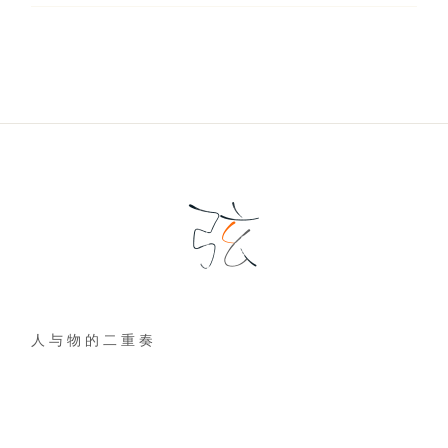
人 与 物 的 二 重 奏