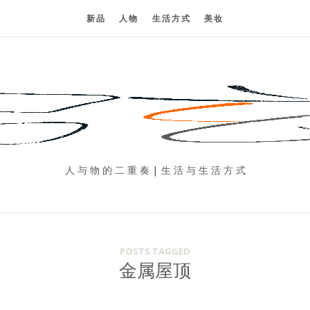
新品
人物
生活方式
美妆
人 与 物 的 二 重 奏 | 生 活 与 生 活 方 式
POSTS TAGGED
金属屋顶