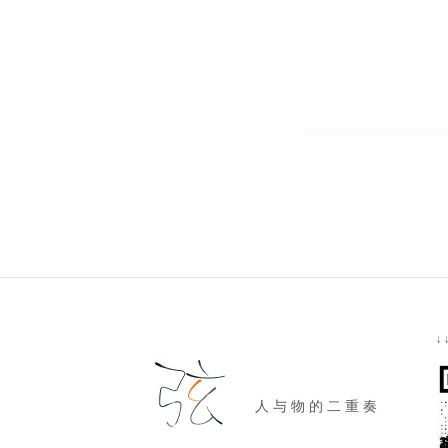
↓
人 与 物 的 二 重 奏