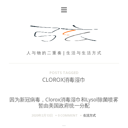
人 与 物 的 二 重 奏 | 生 活 与 生 活 方 式
POSTS TAGGED
CLOROX消毒湿巾
因为新冠病毒，Clorox消毒湿巾和Lysol除菌喷雾
暂由美国政府统一分配
2020年2月13日
0 COMMENT
生活方式
...