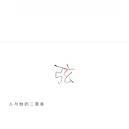
人 与 物 的 二 重 奏