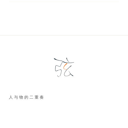
人 与 物 的 二 重 奏