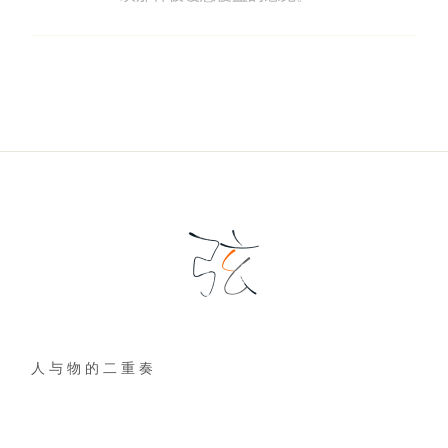
人 与 物 的 二 重 奏