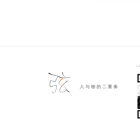
↓
人 与 物 的 二 重 奏