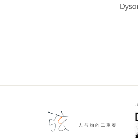
Dy
↓
人 与 物 的 二 重 奏