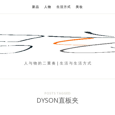
新品
人物
生活方式
美妆
人 与 物 的 二 重 奏 | 生 活 与 生 活 方 式
POSTS TAGGED
DYSON直板夹