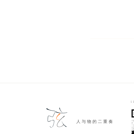
↓
人 与 物 的 二 重 奏