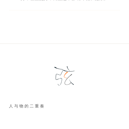
人 与 物 的 二 重 奏