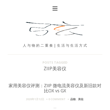
人 与 物 的 二 重 奏 | 生 活 与 生 活 方 式
POSTS TAGGED
ZIIP美容仪
家用美容仪评测：ZIIP 微电流美容仪及新旧款对
比OX vs GX
2020年1月12日
0 COMMENT
品物
,
美妆
...