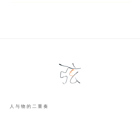
人 与 物 的 二 重 奏