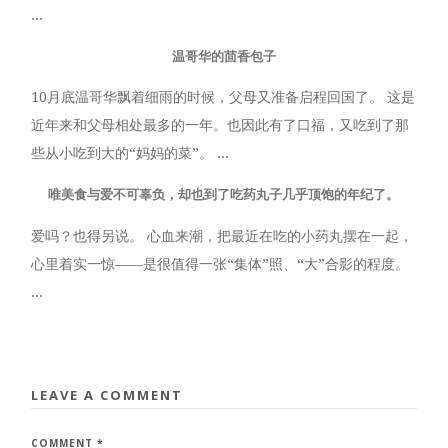
...
温哥华的茴香包子
10月底温哥华飘着细雨的时候，父母又准备启程回国了。 这是
近年来和父母相处最多的一年。也因此有了口福，又吃到了那
些从小吃到大的“妈妈的菜”。 ...
唯美食与爱不可辜负，却也到了吃药丸子几乎顶饱的年纪了。
爱吗？也得另说。 心血来潮，把最近在吃的小药丸摆在一起，
心里着实一惊——是很值得一张“集体”照、“大”合影的程度。
...
LEAVE A COMMENT
COMMENT
*