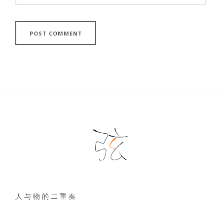
人 与 物 的 二 重 奏