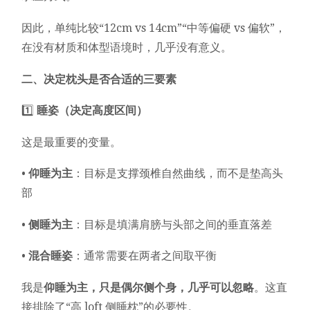
因此，单纯比较“12cm vs 14cm”“中等偏硬 vs 偏软”，
在没有材质和体型语境时，几乎没有意义。
二、决定枕头是否合适的三要素
1️⃣
睡姿（决定高度区间）
这是最重要的变量。
•
仰睡为主
：目标是支撑颈椎自然曲线，而不是垫高头
部
•
侧睡为主
：目标是填满肩膀与头部之间的垂直落差
•
混合睡姿
：通常需要在两者之间取平衡
我是
仰睡为主，只是偶尔侧个身，几乎可以忽略
。这直
接排除了“高 loft 侧睡枕”的必要性。