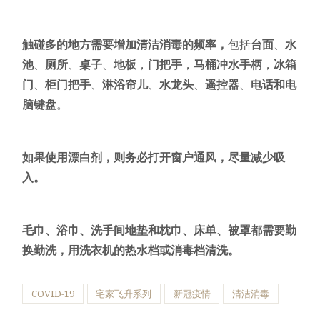
触碰多的地方需要增加清洁消毒的频率，
包括
台面
、
水
池
、
厕所
、
桌子
、
地板
，
门把手
，
马桶冲水手柄
，
冰箱
门
、
柜门把手
、
淋浴帘儿
、
水龙头
、
遥控器
、
电话和电
脑键盘
。
如果使用漂白剂，则务必打开窗户通风，尽量减少吸
入。
毛巾、浴巾、洗手间地垫和枕巾、床单、被罩都需要勤
换勤洗，用洗衣机的热水档或消毒档清洗。
COVID-19
宅家飞升系列
新冠疫情
清洁消毒