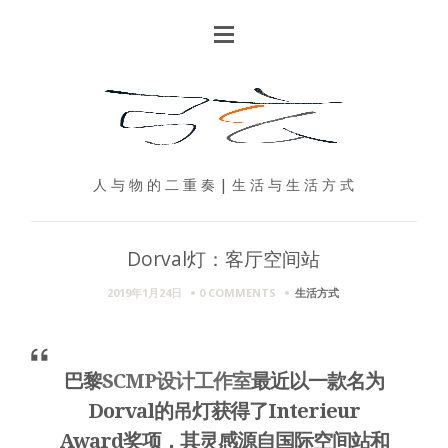
人 与 物 的 二 重 奏 | 生 活 与 生 活 方 式
Dorval灯：客厅空间站
2019年1月24日
0 COMMENTS
生活方式
巴黎
SCMP设计工作室
最近以一款名为
Dorval的吊灯获得了Interieur
Award奖项，其灵感源自国际空间站和