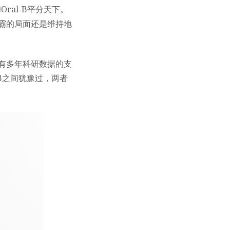
ral-B平分天下。
争霸的局面还是维持地
有多年科研数据的支
al-B之间犹豫过，两者