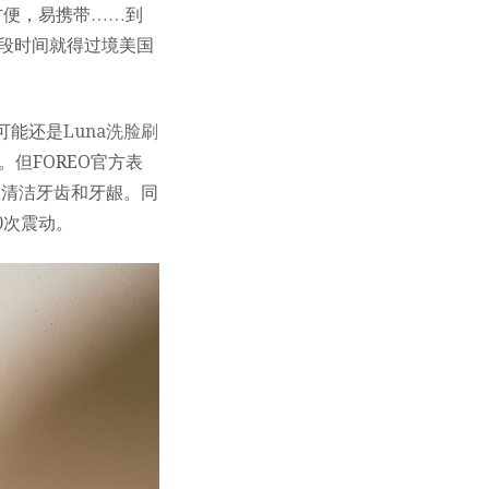
方便，易携带……到
一段时间就得过境美国
，可能还是
Luna洗脸刷
但FOREO官方表
效清洁牙齿和牙龈。同
0次震动。