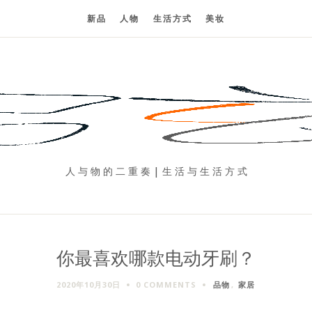
新品
人物
生活方式
美妆
人 与 物 的 二 重 奏 | 生 活 与 生 活 方 式
你最喜欢哪款电动牙刷？
2020年10月30日
0 COMMENTS
品物
,
家居