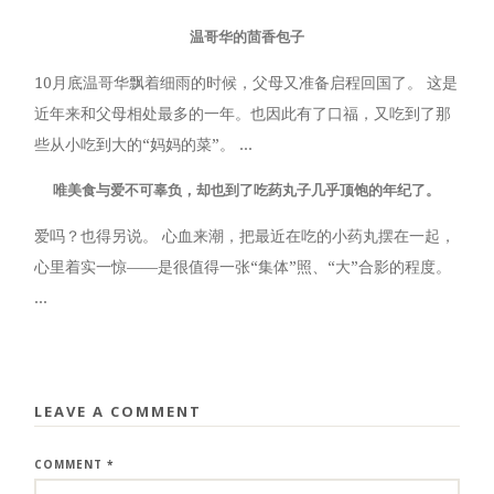
温哥华的茴香包子
10月底温哥华飘着细雨的时候，父母又准备启程回国了。 这是
近年来和父母相处最多的一年。也因此有了口福，又吃到了那
些从小吃到大的“妈妈的菜”。 ...
唯美食与爱不可辜负，却也到了吃药丸子几乎顶饱的年纪了。
爱吗？也得另说。 心血来潮，把最近在吃的小药丸摆在一起，
心里着实一惊——是很值得一张“集体”照、“大”合影的程度。
...
LEAVE A COMMENT
COMMENT
*