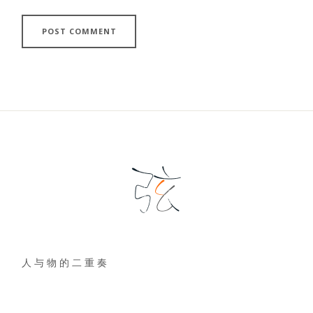
人 与 物 的 二 重 奏