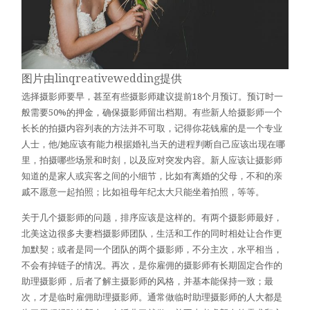
图片由
linqreativewedding
提供
选择摄影师要早，甚至有些摄影师建议提前18个月预订。预订时一
般需要50%的押金，确保摄影师留出档期。有些新人给摄影师一个
长长的拍摄内容列表的方法并不可取，记得你花钱雇的是一个专业
人士，他/她应该有能力根据婚礼当天的进程判断自己应该出现在哪
里，拍摄哪些场景和时刻，以及应对突发内容。新人应该让摄影师
知道的是家人或宾客之间的小细节，比如有离婚的父母，不和的亲
戚不愿意一起拍照；比如祖母年纪太大只能坐着拍照，等等。
关于几个摄影师的问题，排序应该是这样的。有两个摄影师最好，
北美这边很多夫妻档摄影师团队，生活和工作的同时相处让合作更
加默契；或者是同一个团队的两个摄影师，不分主次，水平相当，
不会有掉链子的情况。再次，是你雇佣的摄影师有长期固定合作的
助理摄影师，后者了解主摄影师的风格，并基本能保持一致；最
次，才是临时雇佣助理摄影师。通常做临时助理摄影师的人大都是