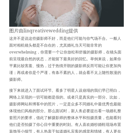
图片由
linqreativewedding
提供
这并不是说这些摄影师不好，而是他们可能与你气场不合。一般人
面对相机镜头都是不自在的，尤其婚礼当天可能非常的
overwhelming，你需要一个让你放松和舒服的摄影师，在镜头面
前呈现最自然的状态，才能留下最美好的回忆。举例来说，如果你
平素比较害羞、慢热，过于热情开朗的摄影师反而可能让你更加拘
谨；再或者你是个严谨，有条不紊的人，就会看不太上随性散漫的
摄影师。
接下来就进入了面试环节。看多了明星人设崩塌的我们早已明白，
网络上呈现的一切可能都是假的。或者只是真实的一部分。比如，
摄影师网站和博客中的照片，一定是众多不同婚礼中最优秀也最能
体现他们风格的部分。那么面试时，新人务必要提出看一场婚礼整
套照片的要求，借此了解摄影师的整体水平和拍摄质量，也能看到
他们是否拍摄了你心目中重要的时刻。有人喜欢婚纱婚鞋现场布置
装饰等小细节，有人热衷于知道婚礼宾客的感觉和情绪，有人更在