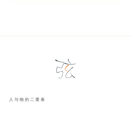
人 与 物 的 二 重 奏