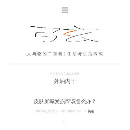
人 与 物 的 二 重 奏 | 生 活 与 生 活 方 式
POSTS TAGGED
外油内干
皮肤屏障受损应该怎么办？
2019年6月27日
0 COMMENT
美妆
...