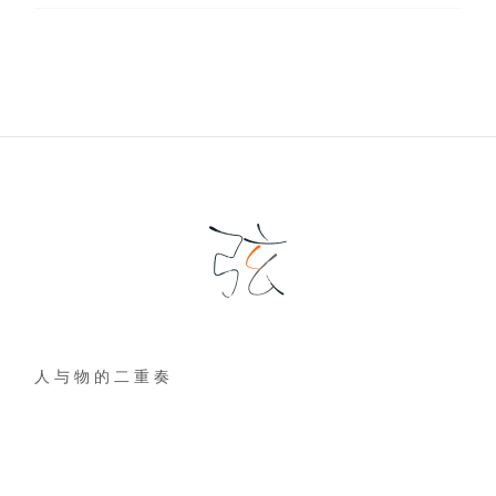
人 与 物 的 二 重 奏