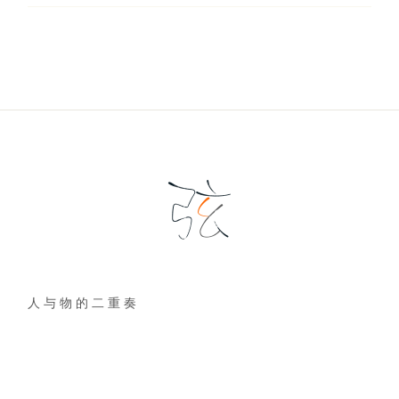
人 与 物 的 二 重 奏