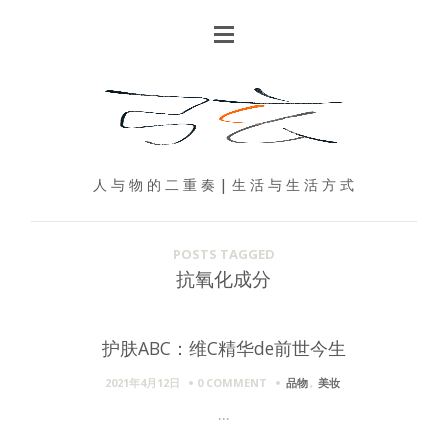
人 与 物 的 二 重 奏 | 生 活 与 生 活 方 式
POSTS TAGGED
抗氧化成分
护肤ABC：维C精华de前世今生
2021年4月12日
0 COMMENT
品物
,
美妆
...