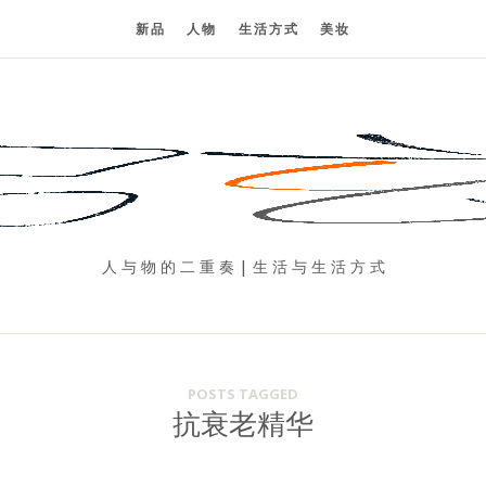
新品
人物
生活方式
美妆
人 与 物 的 二 重 奏 | 生 活 与 生 活 方 式
POSTS TAGGED
抗衰老精华