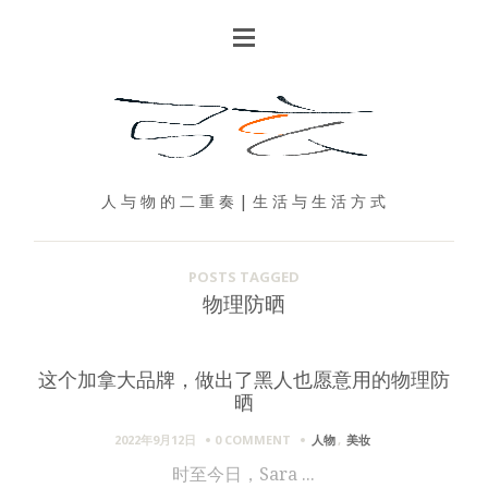
人 与 物 的 二 重 奏 | 生 活 与 生 活 方 式
POSTS TAGGED
物理防晒
这个加拿大品牌，做出了黑人也愿意用的物理防
晒
2022年9月12日
0 COMMENT
人物
,
美妆
时至今日，Sara ...