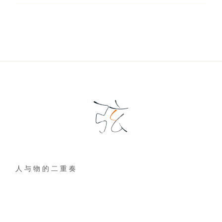
人 与 物 的 二 重 奏