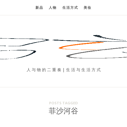
新品
人物
生活方式
美妆
人 与 物 的 二 重 奏 | 生 活 与 生 活 方 式
POSTS TAGGED
菲沙河谷