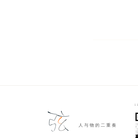
↓
人 与 物 的 二 重 奏