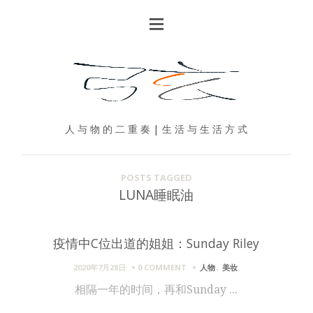
人 与 物 的 二 重 奏 | 生 活 与 生 活 方 式
POSTS TAGGED
LUNA睡眠油
疫情中C位出道的姐姐：Sunday Riley
2020年7月28日
0 COMMENT
人物
,
美妆
相隔一年的时间，再和Sunday ...