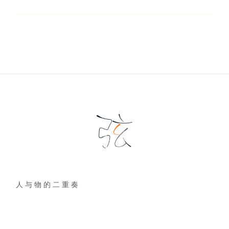
人 与 物 的 二 重 奏