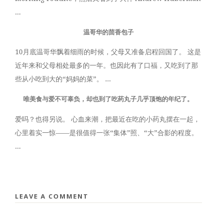
...
温哥华的茴香包子
10月底温哥华飘着细雨的时候，父母又准备启程回国了。 这是
近年来和父母相处最多的一年。也因此有了口福，又吃到了那
些从小吃到大的“妈妈的菜”。 ...
唯美食与爱不可辜负，却也到了吃药丸子几乎顶饱的年纪了。
爱吗？也得另说。 心血来潮，把最近在吃的小药丸摆在一起，
心里着实一惊——是很值得一张“集体”照、“大”合影的程度。
...
LEAVE A COMMENT