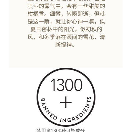
禁用逾1300种可疑成分